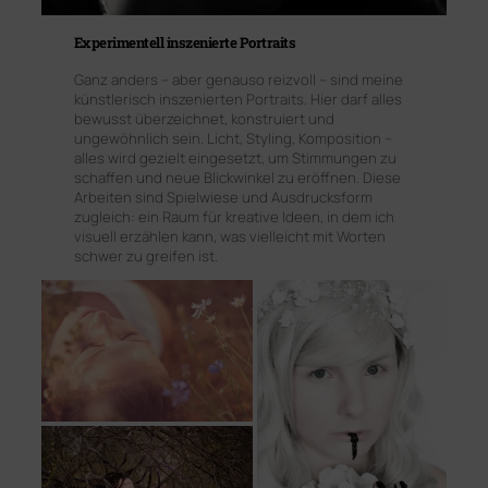
Experimentell inszenierte Portraits
Ganz anders – aber genauso reizvoll – sind meine
künstlerisch inszenierten Portraits. Hier darf alles
bewusst überzeichnet, konstruiert und
ungewöhnlich sein. Licht, Styling, Komposition –
alles wird gezielt eingesetzt, um Stimmungen zu
schaffen und neue Blickwinkel zu eröffnen. Diese
Arbeiten sind Spielwiese und Ausdrucksform
zugleich: ein Raum für kreative Ideen, in dem ich
visuell erzählen kann, was vielleicht mit Worten
schwer zu greifen ist.