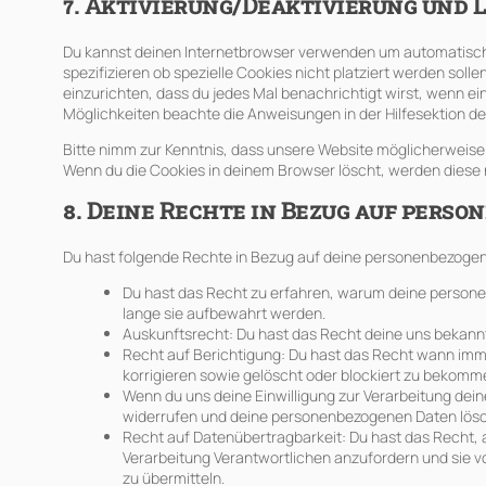
7. Aktivierung/Deaktivierung und 
Du kannst deinen Internetbrowser verwenden um automatisch
spezifizieren ob spezielle Cookies nicht platziert werden solle
einzurichten, dass du jedes Mal benachrichtigt wirst, wenn ein
Möglichkeiten beachte die Anweisungen in der Hilfesektion d
Bitte nimm zur Kenntnis, dass unsere Website möglicherweise ni
Wenn du die Cookies in deinem Browser löscht, werden diese 
8. Deine Rechte in Bezug auf pers
Du hast folgende Rechte in Bezug auf deine personenbezoge
Du hast das Recht zu erfahren, warum deine person
lange sie aufbewahrt werden.
Auskunftsrecht: Du hast das Recht deine uns bekann
Recht auf Berichtigung: Du hast das Recht wann im
korrigieren sowie gelöscht oder blockiert zu bekomm
Wenn du uns deine Einwilligung zur Verarbeitung deine
widerrufen und deine personenbezogenen Daten lösc
Recht auf Datenübertragbarkeit: Du hast das Recht,
Verarbeitung Verantwortlichen anzufordern und sie vo
zu übermitteln.