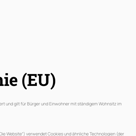
nie (EU)
iert und gilt für Bürger und Einwohner mit ständigem Wohnsitz im
„Die Website“) verwendet Cookies und ähnliche Technologien (der