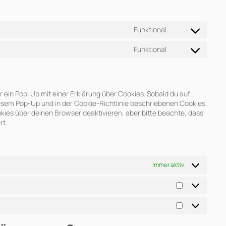
Funktional
Consent
to
Funktional
service
Consent
wordpress
to
service
complianz
 ein Pop-Up mit einer Erklärung über Cookies. Sobald du auf
n diesem Pop-Up und in der Cookie-Richtlinie beschriebenen Cookies
ies über deinen Browser deaktivieren, aber bitte beachte, dass
rt.
Immer aktiv
Statistiken
Marketing