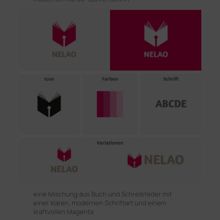
eine Mischung aus Buch und Schreibfeder mit
einer klaren, modernen Schriftart und einem
kraftvollen Magenta