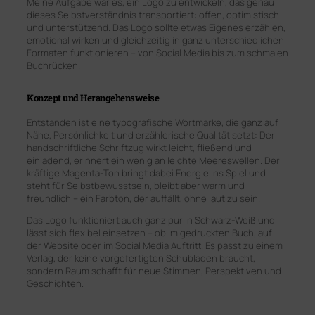
Meine Aufgabe war es, ein Logo zu entwickeln, das genau
dieses Selbstverständnis transportiert: offen, optimistisch
und unterstützend. Das Logo sollte etwas Eigenes erzählen,
emotional wirken und gleichzeitig in ganz unterschiedlichen
Formaten funktionieren – von Social Media bis zum schmalen
Buchrücken.
Konzept und Herangehensweise
Entstanden ist eine typografische Wortmarke, die ganz auf
Nähe, Persönlichkeit und erzählerische Qualität setzt: Der
handschriftliche Schriftzug wirkt leicht, fließend und
einladend, erinnert ein wenig an leichte Meereswellen. Der
kräftige Magenta-Ton bringt dabei Energie ins Spiel und
steht für Selbstbewusstsein, bleibt aber warm und
freundlich – ein Farbton, der auffällt, ohne laut zu sein.
Das Logo funktioniert auch ganz pur in Schwarz-Weiß und
lässt sich flexibel einsetzen – ob im gedruckten Buch, auf
der Website oder im Social Media Auftritt. Es passt zu einem
Verlag, der keine vorgefertigten Schubladen braucht,
sondern Raum schafft für neue Stimmen, Perspektiven und
Geschichten.