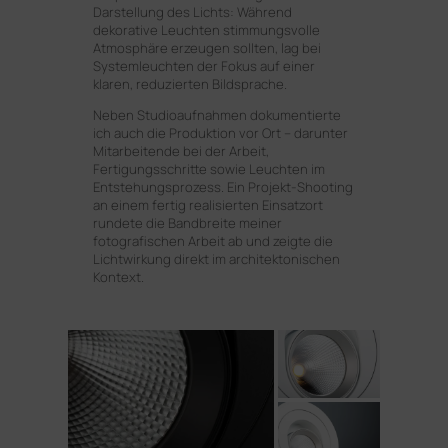
Darstellung des Lichts: Während
dekorative Leuchten stimmungsvolle
Atmosphäre erzeugen sollten, lag bei
Systemleuchten der Fokus auf einer
klaren, reduzierten Bildsprache.
Neben Studioaufnahmen dokumentierte
ich auch die Produktion vor Ort – darunter
Mitarbeitende bei der Arbeit,
Fertigungsschritte sowie Leuchten im
Entstehungsprozess. Ein Projekt-Shooting
an einem fertig realisierten Einsatzort
rundete die Bandbreite meiner
fotografischen Arbeit ab und zeigte die
Lichtwirkung direkt im architektonischen
Kontext.